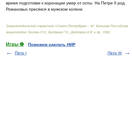
время подготовки к коронации умер от оспы. На Петре II род
Романовых пресёкся в мужском колене.
Энциклопедический справочник «Санкт-Петербург». - М.: Большая Российская
энциклопедия
.
Белова Л.Н., Булдаков Г.Н., Дегтярев А.Я. и др.
.
1992
.
Игры ⚽
Поможем сделать НИР
Пётр I
Пётр III